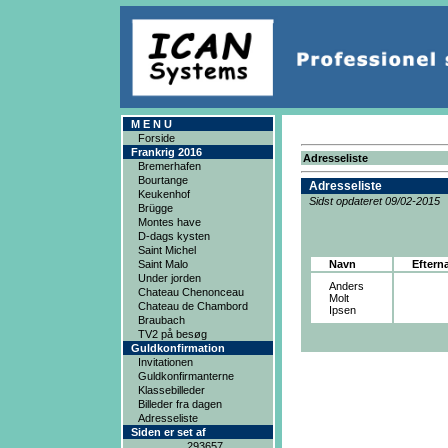
M E N U
Forside
Frankrig 2016
Adresseliste
Bremerhafen
Bourtange
Adresseliste
Keukenhof
Sidst opdateret 09/02-2015
Brügge
Montes have
D-dags kysten
Saint Michel
Saint Malo
Navn
Eftern
Under jorden
Anders
Chateau Chenonceau
Molt
Chateau de Chambord
Ipsen
Braubach
TV2 på besøg
Guldkonfirmation
Invitationen
Guldkonfirmanterne
Klassebilleder
Billeder fra dagen
Adresseliste
Siden er set af
293657